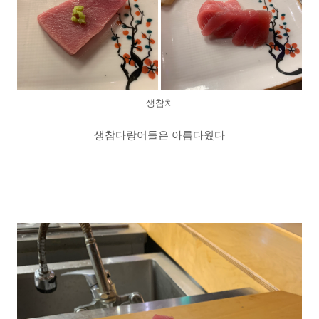
생참치
생참다랑어들은 아름다웠다