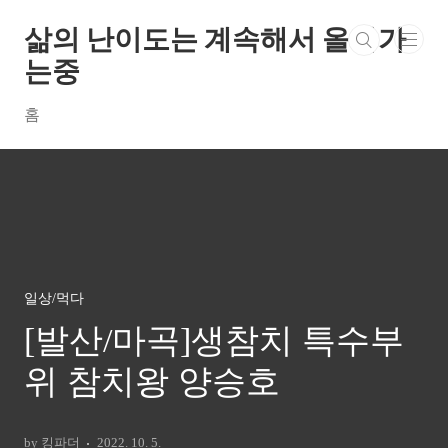
본문 바로가기
삶의 난이도는 계속해서 올라가
는중
홈
일상/먹다
[발산/마곡]생참치 특수부
위 참치왕 양승호
by 킹파더
2022. 10. 5.