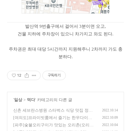
발산역 9번출구에서 걸어서 3분이면 오고,
건물 지하에 주차장이 있으니 차가지고 와도 된다.
주차권은 최대 대당 5시간까지 지원해주니 2차까지 가도 충
분하다.
12
구독하기
'
일상
>
먹다
' 카테고리의 다른 글
신촌 세브란스병원 스타벅스 식당 맛집 정리
2022.10.14
(9)
[여의도]프라이빗룸에서 즐기는 한우다이닝
2022.10.09
고우가
(19)
[파주]숯불오리구이가 맛있는 오리촌(오리한
2022.10.04