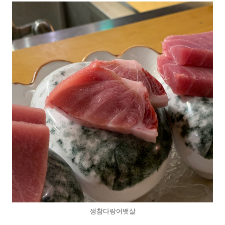
생참다랑어뱃살