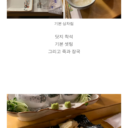
기본 상차림
닷지 착석
기본 셋팅
그리고 죽과 장국