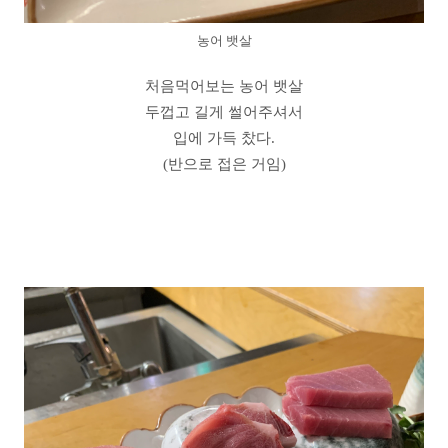
농어 뱃살
처음먹어보는 농어 뱃살
두껍고 길게 썰어주셔서
입에 가득 찼다.
(반으로 접은 거임)