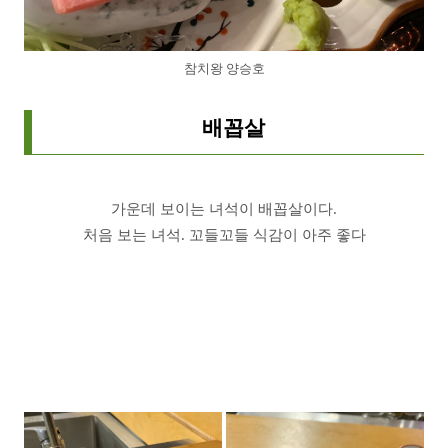
참치왕 양승호
배꼽살
가운데 보이는 녀석이 배꼽살이다.
처음 보는 녀석. 꼬들꼬들 식감이 아주 좋다