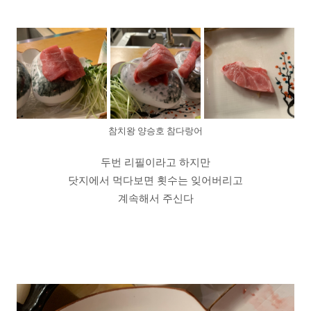
참치왕 양승호 참다랑어
두번 리필이라고 하지만
닷지에서 먹다보면 횟수는 잊어버리고
계속해서 주신다