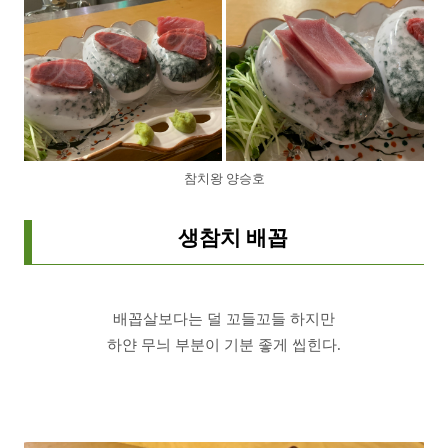
참치왕 양승호
생참치 배꼽
배꼽살보다는 덜 꼬들꼬들 하지만
하얀 무늬 부분이 기분 좋게 씹힌다.