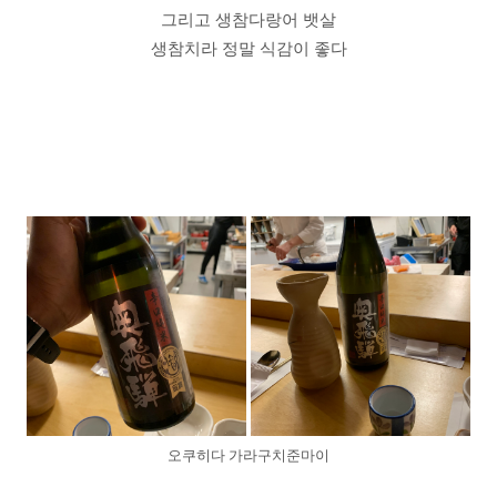
그리고 생참다랑어 뱃살
생참치라 정말 식감이 좋다
오쿠히다 가라구치준마이