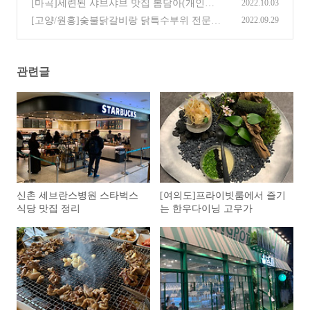
마리)
(20)
[마곡]세련된 샤브샤브 맛집 봄담아(개인팟)
2022.10.03
(17)
[고양/원흥]숯불닭갈비랑 닭특수부위 전문점
2022.09.29
팔각도
(14)
관련글
신촌 세브란스병원 스타벅스
[여의도]프라이빗룸에서 즐기
식당 맛집 정리
는 한우다이닝 고우가