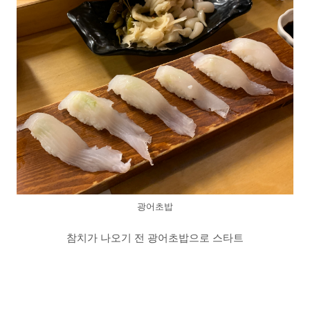
광어초밥
참치가 나오기 전 광어초밥으로 스타트